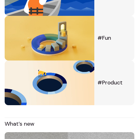
Fun
Product
What’s new