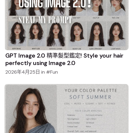
GPT Image 2.0 精準髮型鑑定! Style your hair
perfectly using Image 2.0
2026年4月25日
in
Fun