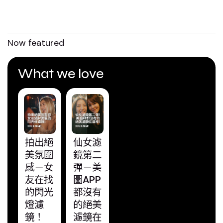
Now featured
What we love
拍出絕
仙女濾
美氛圍
鏡第二
感－女
彈－美
友在找
圖APP
的閃光
都沒有
燈濾
的絕美
鏡！
濾鏡在