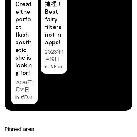
Creat
這裡！
e the
Best
perfe
fairy
ct
filters
flash
not in
aesth
apps!
etic
2026年1
she is
月19日
lookin
in
Fun
g for!
2026年1
月21日
in
Fun
Pinned area