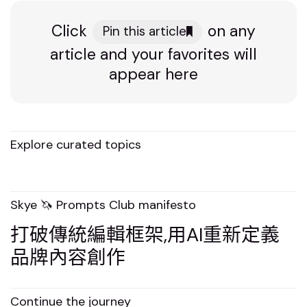
Click
on any
Pin this article
article and your favorites will
appear here
Explore curated topics
Skye 🦄 Prompts Club manifesto
打破傳統編輯框架,用AI重新定義
品牌內容創作
Continue the journey